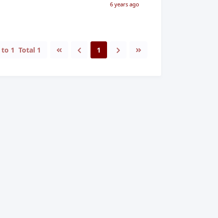
6 years ago
to
1
Total
1
1