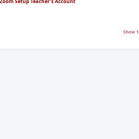
Zoom Setup Teacher's Account
Show
1