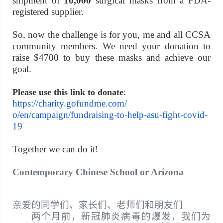
shipment of
10,000
surgical masks from a FDA-
registered supplier.
So, now the challenge is for you, me and all CCSA
community members. We need your donation to
raise $4
7
00 to buy these masks and achieve our
goal.
:
Please use this link to donate
https://charity.gofundme.com/
o/en/campaign/fundraising-to-
help-asu-fight-covid-
19
Together we can do it!
Contemporary Chinese School or Arizona
亲爱的同学们、家长们、老师们和朋友们
两个月前，新冠肺炎病毒的爆发，我们为