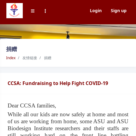
Login
Sign up
捐赠
Index
友情链接
捐赠
CCSA: Fundraising to Help Fight COVID-19
Dear CCSA families,
While all our kids are now safely at home and most
of us are working from home, some ASU and ASU
Biodesign Institute researchers and their staffs are
still working hard on the front line battling