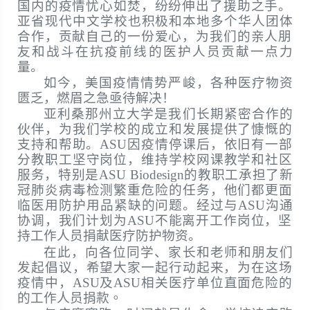
国内的疫情忧心如焚，
纷纷伸出了援助之手。
亚省现代中文学校也积极和本地多个华人团体
合作，
贡献自己的一份爱心，
为我们的亲人朋
友和战斗在抗疫前线的医护人员贡献一点力
量。
如今，美国疫情情势严峻，各种医疗物资
匮乏，燃眉之急亟待解决！
亚利桑那州立大学是我们长期紧密合作的
伙伴，
为我们学校的成立和发展提供了慷慨的
支持和帮助。
ASU
因疫情停
课后，依旧有一部
分教职工坚守岗位，
维持学校网课教学和社区
服务，特别是
ASU Biodesign
的教职工承担了新
冠肺炎病毒检测繁重危险的任
务，他们都更面
临医用防护用品紧缺的问题。经过与
ASU
沟通
协调
，我们计划为
ASU
不能离开工作岗位，
坚
持工作人员捐献医疗防护物资。
在此，向各位同学、家长和老师和朋友们
发起倡议，
希望大家一起行动起来，为在这场
疫情中，
ASU
及
ASU
相关医疗
单位直面危险的
的工作人员
捐款。