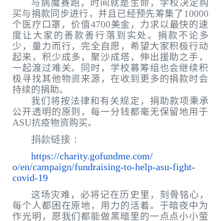
与病魔赛跑，时间就是生命，学校决定购
买与捐款同步进行，
并且已经预先筹集了
10000
个医疗口罩，价值
4700
美金，
力求以最快的速
度让大家的善款善行落到实处。捐款不论多
少，
量力而行，完全自愿，希望大家积极行动
起来，积少成多，
聚沙成塔，伸出援助之手，
一起渡过难关。同时，
学校募筹组也会继续积
极寻找其他物资来源，
在收到更多的捐款时会
持续的捐助。
我们将按法律和有关规定，捐助款项秉承
公开透明的原则，
每一分钱都毫无保留地用于
ASU
抗疫物资购买。
捐款链接：
https://charity.gofundme.com/
o/en/campaign/fundraising-to-
help-asu-fight-
covid-19
这场灾难，必将记在历史里，刻骨铭心，
每个人都困在原地，
用力的活着。于暗夜中为
作光明，
愿我们都能做黑暗里的一点点小小萤