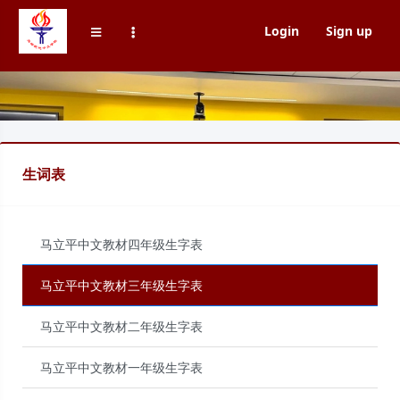
Login
Sign up
生词表
马立平中文教材四年级生字表
马立平中文教材三年级生字表
马立平中文教材二年级生字表
马立平中文教材一年级生字表